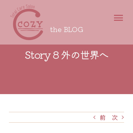
Skip
to
To
content
the BLOG
Nav
Top
Story 8 外の世界へ
Profile
Concept
My Story
Menu
前
次
Blog